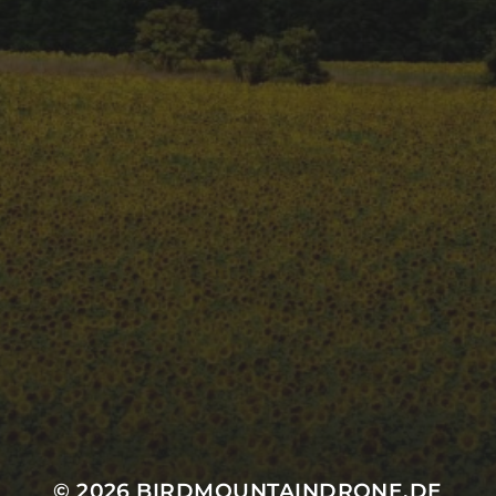
April 2023
März 2023
Februar 2023
CATEGORIES
360Grad
Birdmountain
DJI
Stockhausen
instagram
© 2026
BIRDMOUNTAINDRONE.DE