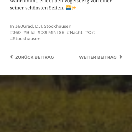
wahrnimmt, erlebt den Vogelsberg von einer
seiner schönsten Seiten.
In
360Grad
,
DJI
,
Stockhausen
360
Bild
DJI MINI SE
Nacht
Ort
Stockhausen
ZURÜCK
BEITRAG
WEITER
BEITRAG